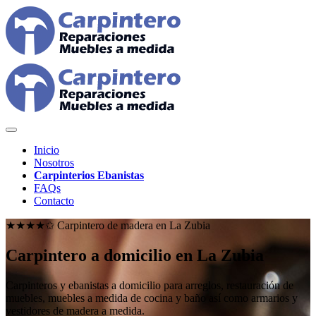
Inicio
Nosotros
Carpinterios Ebanistas
FAQs
Contacto
★★★★✩ Carpintero de madera en
La Zubia
Carpintero a domicilio en La Zubia
Carpinteros y ebanistas a domicilio para arreglos, restauración de
muebles, muebles a medida de cocina y baño así como armarios y
vestidores de madera a medida.