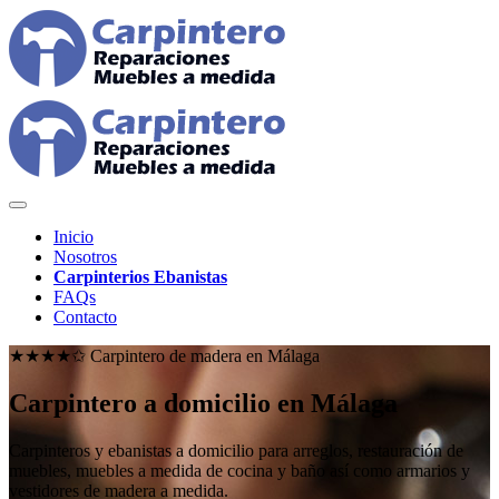
Inicio
Nosotros
Carpinterios Ebanistas
FAQs
Contacto
★★★★✩ Carpintero de madera en
Málaga
Carpintero a domicilio en Málaga
Carpinteros y ebanistas a domicilio para arreglos, restauración de
muebles, muebles a medida de cocina y baño así como armarios y
vestidores de madera a medida.