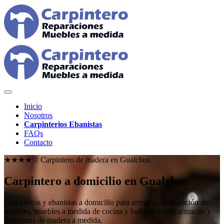
Inicio
Nosotros
Carpinterios Ebanistas
FAQs
Contacto
★★★★✩ Carpintero de madera en
Gualchos
Carpintero a domicilio en Gualchos
Carpinteros y ebanistas a domicilio para arreglos, restauración de
muebles, muebles a medida de cocina y baño así como armarios y
vestidores de madera a medida.