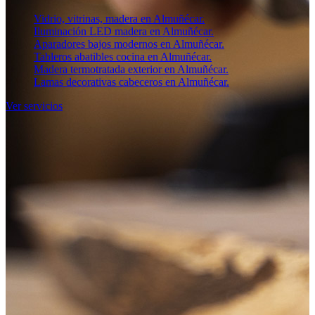
Vidrio, vitrinas, madera en Almuñécar.
Iluminación LED madera en Almuñécar.
Aparadores bajos modernos en Almuñécar.
Tableros abatibles cocina en Almuñécar.
Madera termotratada exterior en Almuñécar.
Lamas decorativas cabeceros en Almuñécar.
Ver servicios