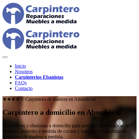
Inicio
Nosotros
Carpinterios Ebanistas
FAQs
Contacto
★★★★✩ Carpintero de madera en
Almuñécar
Carpintero a domicilio en Almuñécar
Carpinteros y ebanistas a domicilio para arreglos, restauración de
muebles, muebles a medida de cocina y baño así como armarios y
vestidores de madera a medida.