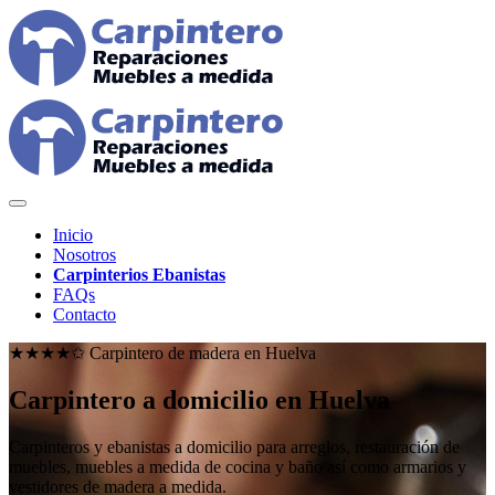
Inicio
Nosotros
Carpinterios Ebanistas
FAQs
Contacto
★★★★✩ Carpintero de madera en
Huelva
Carpintero a domicilio en Huelva
Carpinteros y ebanistas a domicilio para arreglos, restauración de
muebles, muebles a medida de cocina y baño así como armarios y
vestidores de madera a medida.