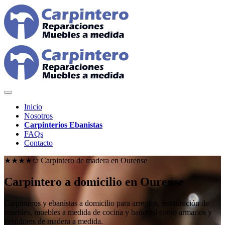
Inicio
Nosotros
Carpinterios Ebanistas
FAQs
Contacto
★★★★✩ Carpintero de madera en
Ourense
Carpintero a domicilio en Ourense
Carpinteros y ebanistas a domicilio para arreglos, restauración de
muebles, muebles a medida de cocina y baño así como armarios y
vestidores de madera a medida.