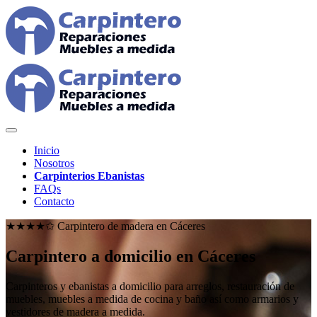
Inicio
Nosotros
Carpinterios Ebanistas
FAQs
Contacto
★★★★✩ Carpintero de madera en
Cáceres
Carpintero a domicilio en Cáceres
Carpinteros y ebanistas a domicilio para arreglos, restauración de
muebles, muebles a medida de cocina y baño así como armarios y
vestidores de madera a medida.