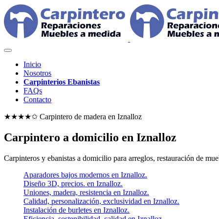
Inicio
Nosotros
Carpinterios Ebanistas
FAQs
Contacto
★★★★✩ Carpintero de madera en
Iznalloz
Carpintero a domicilio en Iznalloz
Carpinteros y ebanistas a domicilio para arreglos, restauración de m
Aparadores bajos modernos en Iznalloz.
Diseño 3D, precios. en Iznalloz.
Uniones, madera, resistencia en Iznalloz.
Calidad, personalización, exclusividad en Iznalloz.
Instalación de burletes en Iznalloz.
Eficiencia, sostenibilidad, calidad en Iznalloz.