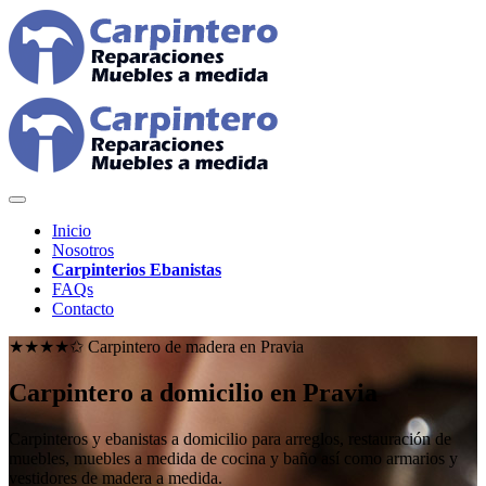
Inicio
Nosotros
Carpinterios Ebanistas
FAQs
Contacto
★★★★✩ Carpintero de madera en
Pravia
Carpintero a domicilio en Pravia
Carpinteros y ebanistas a domicilio para arreglos, restauración de
muebles, muebles a medida de cocina y baño así como armarios y
vestidores de madera a medida.