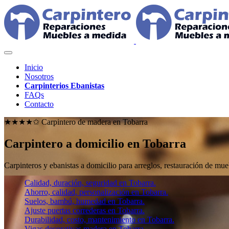
Inicio
Nosotros
Carpinterios Ebanistas
FAQs
Contacto
★★★★✩ Carpintero de madera en
Tobarra
Carpintero a domicilio en Tobarra
Carpinteros y ebanistas a domicilio para arreglos, restauración de m
Calidad, duración, seguridad en Tobarra.
Ahorro, calidad, personalización en Tobarra.
Suelos, bambú, humedad en Tobarra.
Ajuste puertas correderas en Tobarra.
Durabilidad, costo, mantenimiento en Tobarra.
Vigas decorativas madera en Tobarra.